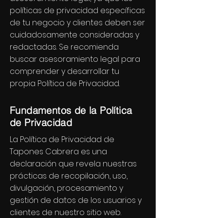
políticas de privacidad específicas
de tu negocio y clientes deben ser
cuidadosamente consideradas y
redactadas. Se recomienda
buscar asesoramiento legal para
comprender y desarrollar tu
propia Política de Privacidad.
Fundamentos de la Política
de Privacidad
La Política de Privacidad de
Tapones Cabrera es una
declaración que revela nuestras
prácticas de recopilación, uso,
divulgación, procesamiento y
gestión de datos de los usuarios y
clientes de nuestro sitio web.