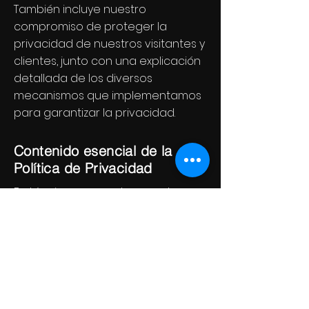
También incluye nuestro
compromiso de proteger la
privacidad de nuestros visitantes y
clientes, junto con una explicación
detallada de los diversos
mecanismos que implementamos
para garantizar la privacidad.
Contenido esencial de la
Política de Privacidad
En términos generales, nuestra
Política de Privacidad aborda
aspectos como los tipos de
información recopilada, los
métodos utilizados para la
recopilación, la justificación de la
recopilación, las prácticas de