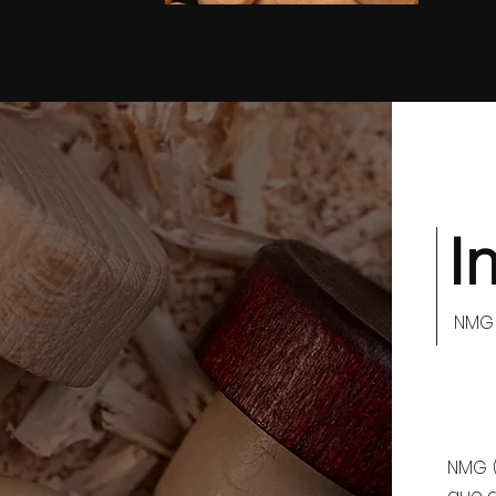
I
NMG 
NMG 
que g