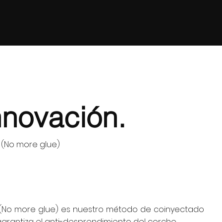
nnovación.
(No more glue)
(No more glue) es nuestro método de coinyectado
arantiza el anti-desprendimiento del corcho.