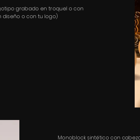
ogotipo grabado en troquel o con
n diseño o con tu logo)
Monoblock sintético con cabeza 