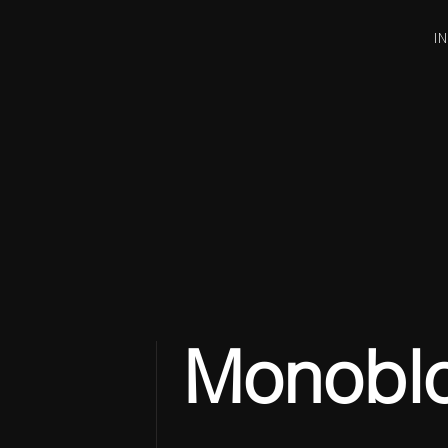
I
Monoblo